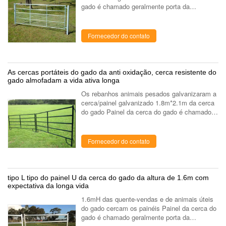
gado é chamado geralmente porta da
exploração agrícola, painel do cavalo,
rebanhos animais almofadam, cercam o painel
...
Fornecedor do contato
As cercas portáteis do gado da anti oxidação, cerca resistente do
gado almofadam a vida ativa longa
Os rebanhos animais pesados galvanizaram a
cerca/painel galvanizado 1.8m*2.1m da cerca
do gado Painel da cerca do gado é chamado
geralmente porta da exploração agrícola,
painel do cavalo, rebanhos animais ...
Fornecedor do contato
tipo L tipo do painel U da cerca do gado da altura de 1.6m com
expectativa da longa vida
1.6mH das quente-vendas e de animais úteis
do gado cercam os painéis Painel da cerca do
gado é chamado geralmente porta da