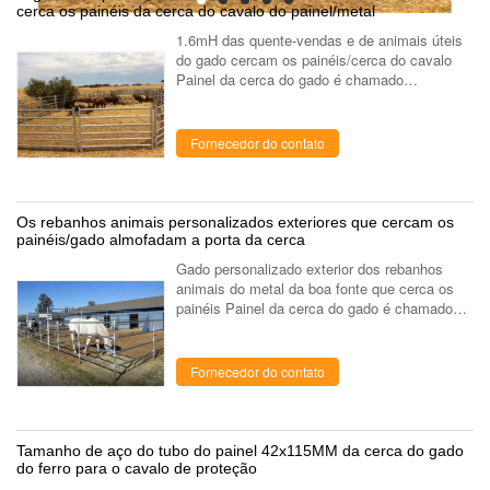
cerca os painéis da cerca do cavalo do painel/metal
1.6mH das quente-vendas e de animais úteis
do gado cercam os painéis/cerca do cavalo
Painel da cerca do gado é chamado
geralmente porta da exploração agrícola,
painel do cavalo, rebanhos animais
almofadam, ...
Fornecedor do contato
Os rebanhos animais personalizados exteriores que cercam os
painéis/gado almofadam a porta da cerca
Gado personalizado exterior dos rebanhos
animais do metal da boa fonte que cerca os
painéis Painel da cerca do gado é chamado
geralmente porta da exploração agrícola,
painel do cavalo, rebanhos animais ...
Fornecedor do contato
Tamanho de aço do tubo do painel 42x115MM da cerca do gado
do ferro para o cavalo de proteção