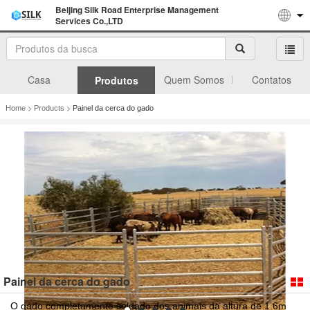
Beijing Silk Road Enterprise Management
Services Co.,LTD
Casa
Quem Somos
Contatos
Produtos
>
>
Home
Products
Painel da cerca do gado
Painel da cerca do gado
O gado completamente soldado dos animais da altura de 1.6m