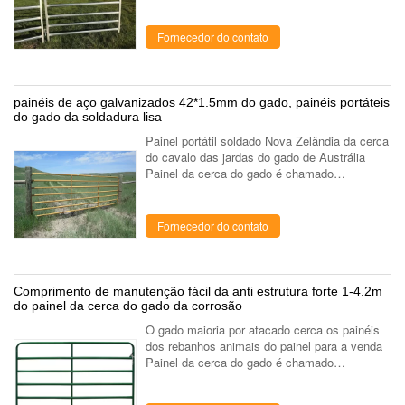
exploração agrícola, painel do cavalo,
rebanhos animais almofadam, cercam o painel
etc. ...
Fornecedor do contato
painéis de aço galvanizados 42*1.5mm do gado, painéis portáteis
do gado da soldadura lisa
Painel portátil soldado Nova Zelândia da cerca
do cavalo das jardas do gado de Austrália
Painel da cerca do gado é chamado
geralmente porta da exploração agrícola,
painel do cavalo, rebanhos animais
almofadam, ...
Fornecedor do contato
Comprimento de manutenção fácil da anti estrutura forte 1-4.2m
do painel da cerca do gado da corrosão
O gado maioria por atacado cerca os painéis
dos rebanhos animais do painel para a venda
Painel da cerca do gado é chamado
geralmente porta da exploração agrícola,
painel do cavalo, rebanhos animais