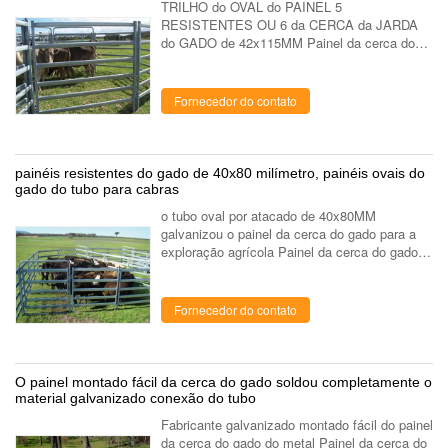
TRILHO do OVAL do PAINEL 5
RESISTENTES OU 6 da CERCA da JARDA
do GADO de 42x115MM Painel da cerca do
gado pode ser usado como uma solução
cercar portátil ou permanente para rebanhos
animais. Os painéis são ...
Fornecedor do contato
painéis resistentes do gado de 40x80 milímetro, painéis ovais do
gado do tubo para cabras
o tubo oval por atacado de 40x80MM
galvanizou o painel da cerca do gado para a
exploração agrícola Painel da cerca do gado
pode ser usado como uma solução cercar
portátil ou permanente para rebanhos animais.
Os ...
Fornecedor do contato
O painel montado fácil da cerca do gado soldou completamente o
material galvanizado conexão do tubo
Fabricante galvanizado montado fácil do painel
da cerca do gado do metal Painel da cerca do