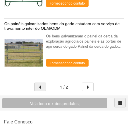
almofadam, ...
Fornecedor do contato
Os painéis galvanizados bens do gado estudam com serviço de
travamento inter do OEM/ODM
Os bens galvanizaram o painel da cerca da
exploração agrícola/os painéis e as portas de
aço cerca do gado Painel da cerca do gado
Material Quente mergulhado galvanizado
Forma do tubo Quadrado, círculo, oval ...
Fornecedor do contato
1 / 2
Veja todo o > dos produtos;
Fale Conosco