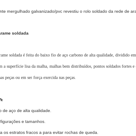
ente mergulhado galvanizado/pvc revestiu o rolo soldado da rede de a
arame soldada
rame soldada é feita do baixo fio de aço carbono de alta qualidade, dividido e
m a superfície lisa da malha, malhas bem distribuídos, pontos soldados fortes 
nas peças ou em ser força exercida nas peças.
m:
io de aço de alta qualidade.
nfigurações e tamanhos.
 os estratos fracos a para evitar rochas de queda.