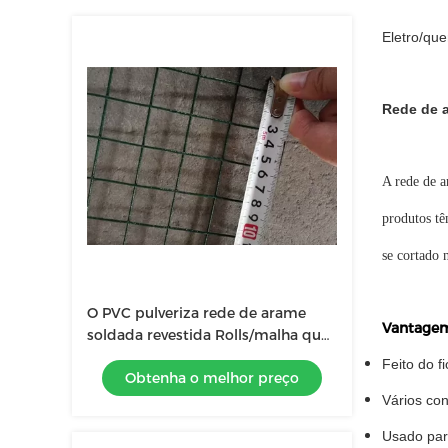
Eletro/qu
Rede de 
A rede de a
produtos tê
se cortado 
O PVC pulveriza rede de arame
Vantage
soldada revestida Rolls/malha que
cerca Rolls 1" comprimento
Feito do f
Obtenha o melhor preço
Vários co
Usado para