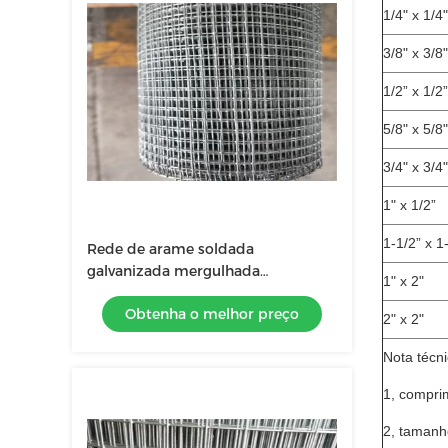
1/4" x 1/4"
3/8" x 3/8"
1/2” x 1/2”
5/8" x 5/8"
3/4" x 3/4"
1" x 1/2”
1-1/2” x 1
Rede de arame soldada
galvanizada mergulhada
1" x 2"
galvanizada ou quente Rolls do
Obtenha o melhor preço
eletro
2" x 2"
Nota técni
1, compri
2, tamanh