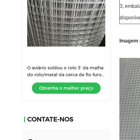
3, embal
disponíve
Imagem s
O aviário soldou o rolo 3' da malha
do rolo/metal da cerca de fio furo
quadrado de X100
Obtenha o melhor preço
CONTATE-NOS