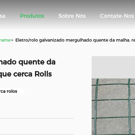
sa
Produtos
Sobre Nós
Contate-Nos
Arame
>
Eletro/rolo galvanizado mergulhado quente da malha, r
lhado quente da
ue cerca Rolls
rca rolos