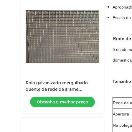
Apropriado
Escala do 
Rede de
é usado na
domésticas
Tamanho 
Rolo galvanizado mergulhado
quente da rede de arame,
comprimento de Rolls 0.5-100m
Obtenha o melhor preço
do fio da gaiola
Rede de 
Abertura
Na poleg