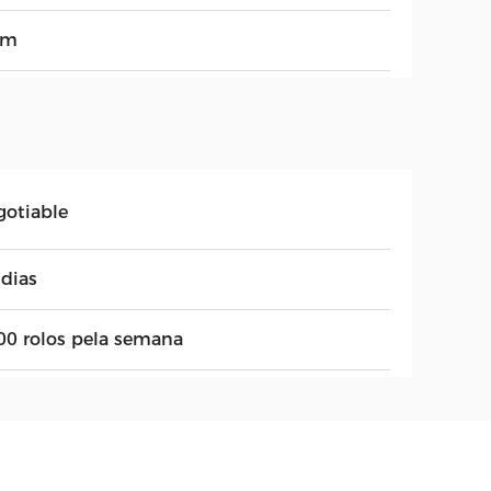
8m
gotiable
 dias
00 rolos pela semana