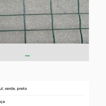
l, verde, preto
aça