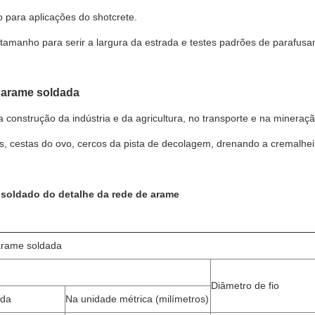
 para aplicações do shotcrete.
tamanho para serir a largura da estrada e testes padrões de parafus
 arame soldada
 construção da indústria e da agricultura, no transporte e na minera
, cestas do ovo, cercos da pista de decolagem, drenando a cremalheir
soldado do detalhe da rede de arame
arame soldada
Diâmetro de fio
ada
Na unidade métrica (milímetros)