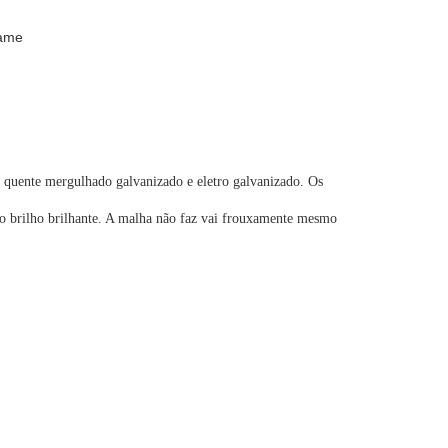
rame
m quente mergulhado galvanizado e eletro galvanizado. Os
e o brilho brilhante. A malha não faz vai frouxamente mesmo