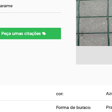
 arame
Peça umas citações
Azu
cor:
Pr
Forma de buraco: